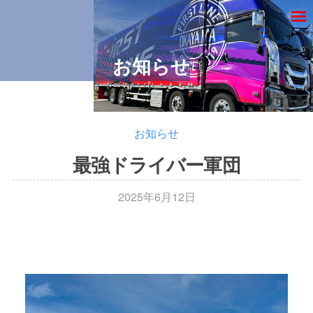
フ
Skip
ァ
M
to
フ
ー
岡
content
ス
山
ァ
お知らせ
ト
の
ー
ラ
運
ス
イ
送
ト
ン
会
お知らせ
ラ
社
最強ドライバー軍団
イ
、
ン
株
2025年6月12日
b
式
y
会
フ
社
ァ
フ
ー
ァ
ス
ト
ー