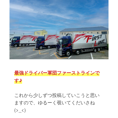
ラ
ス
イ
ト
ン
ラ
管
イ
理
ン
者
公
式
W
E
B
最強ドライバー軍団ファーストラインで
サ
す♪
イ
ト
これから少しずつ投稿していこうと思い
ますので、ゆるーく覗いてくだいさね
(>_<)